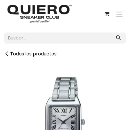
Ir al contenido
Todos los productos