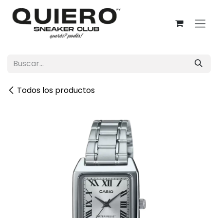
Ir al contenido
Todos los productos