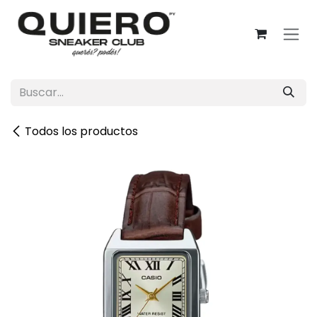
Ir al contenido
Todos los productos