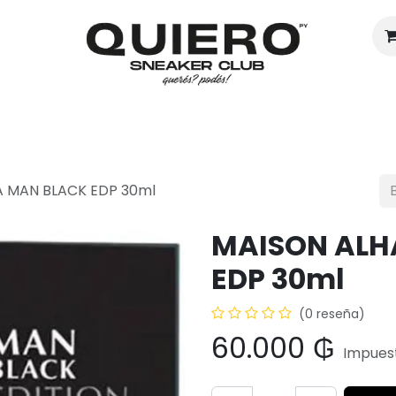
Hombres
Mujeres
Eventos
 MAN BLACK EDP 30ml
MAISON ALH
EDP 30ml
(0 reseña)
60.000
₲
Impuest