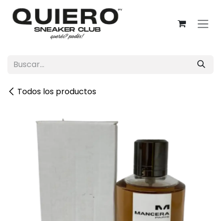
Ir al contenido
Todos los productos