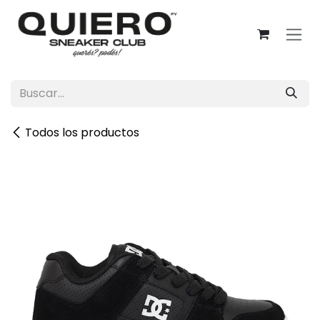
Ir al contenido
Todos los productos