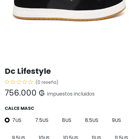
Dc Lifestyle
(0 reseña)
756.000
₲
Impuestos incluidos
CALCE MASC
7US
7.5US
8US
8.5US
9US
9.5US
10US
10.5US
11US
11.5US