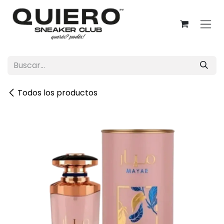
Ir al contenido
Todos los productos