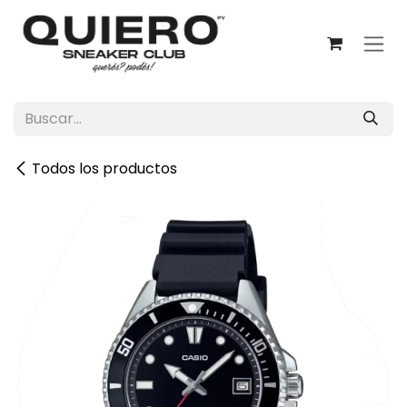
Ir al contenido
Todos los productos