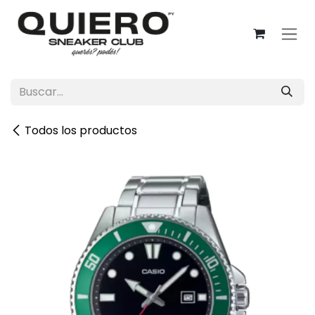
Ir al contenido
Todos los productos