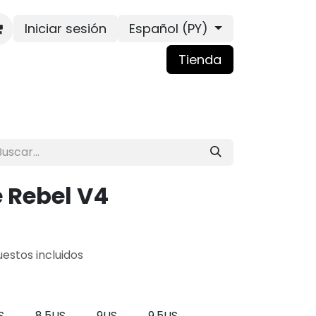
Iniciar sesión
Español (PY)
Tienda
 Rebel V4
estos incluidos
S
8.5US
9US
9.5US