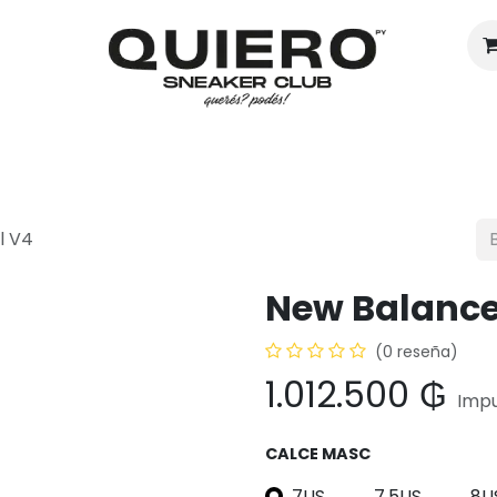
Hombres
Mujeres
Eventos
l V4
New Balance
(0 reseña)
1.012.500
₲
Impu
CALCE MASC
7US
7.5US
8U