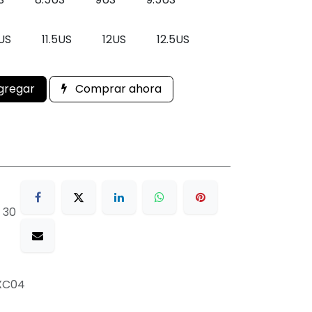
1US
11.5US
12US
12.5US
gregar
Comprar ahora
 30
XC04