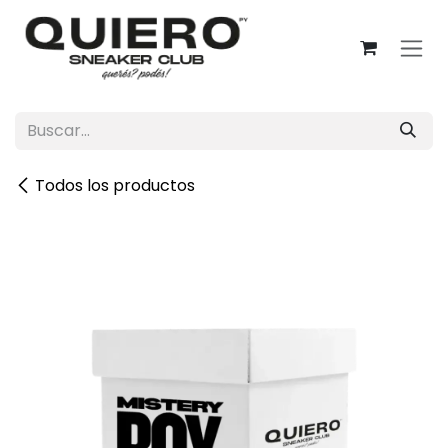
Ir al contenido
Todos los productos