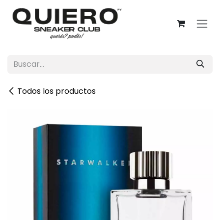
Ir al contenido
Todos los productos