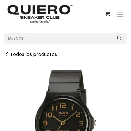
Ir al contenido
Todos los productos