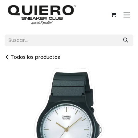
Ir al contenido
Todos los productos