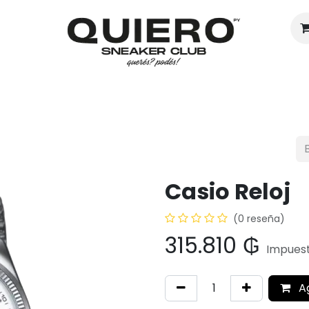
Hombres
Mujeres
Eventos
Casio Reloj
(0 reseña)
315.810
₲
Impuest
A