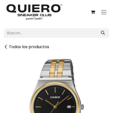
Ir al contenido
Todos los productos