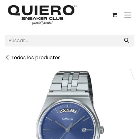
Ir al contenido
Todos los productos