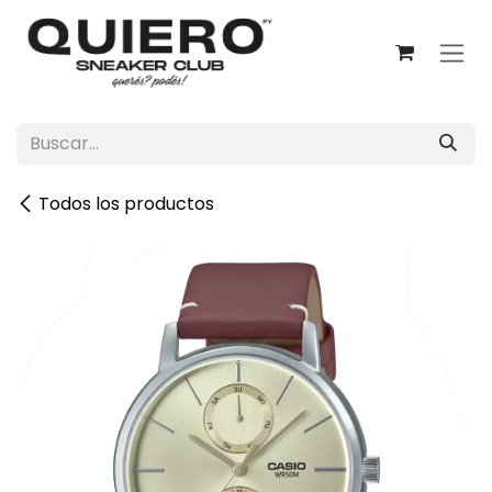
Ir al contenido
Todos los productos