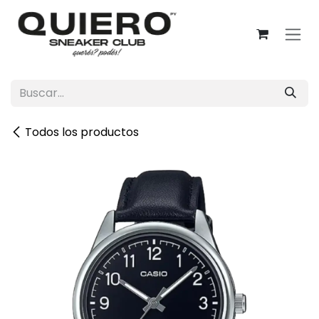
Ir al contenido
Todos los productos