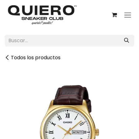
Ir al contenido
Todos los productos