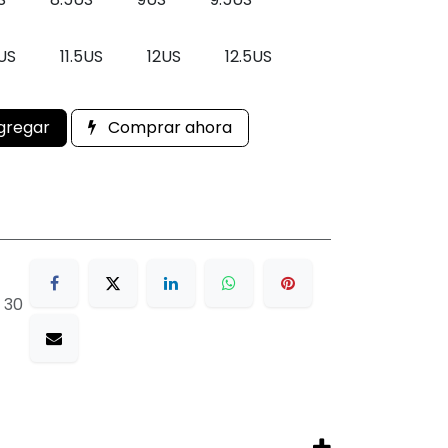
1US
11.5US
12US
12.5US
gregar
Comprar ahora
 30