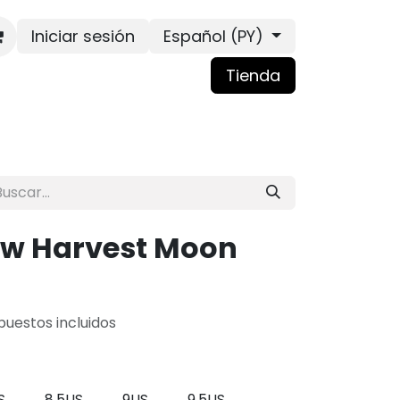
Iniciar sesión
Español (PY)
Tienda
ow Harvest Moon
puestos incluidos
S
8.5US
9US
9.5US