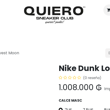
Hombres
Mujeres
Eventos
rvest Moon
Nike Dunk L
(0 reseña)
1.008.000
₲
Im
CALCE MASC
7US
7.5US
8U