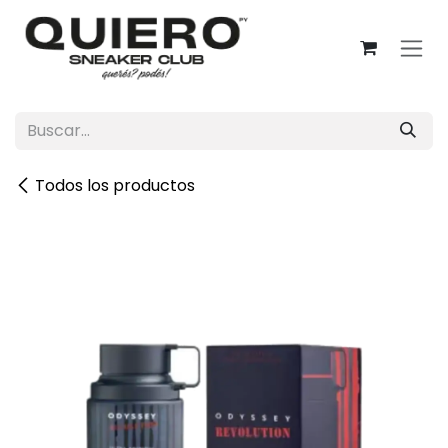
Ir al contenido
Todos los productos