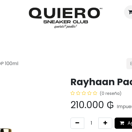
Hombres
Mujeres
Eventos
DP 100ml
Rayhaan Pac
(0 reseña)
210.000
₲
Impues
A