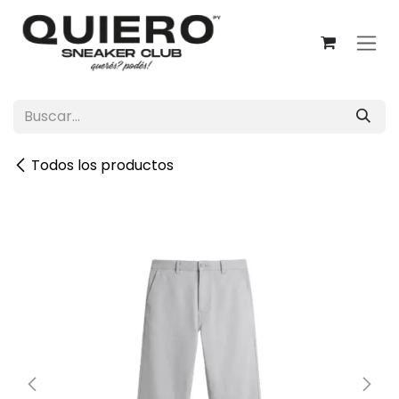
Ir al contenido
Todos los productos