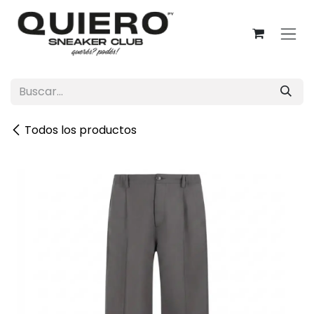
Ir al contenido
Todos los productos