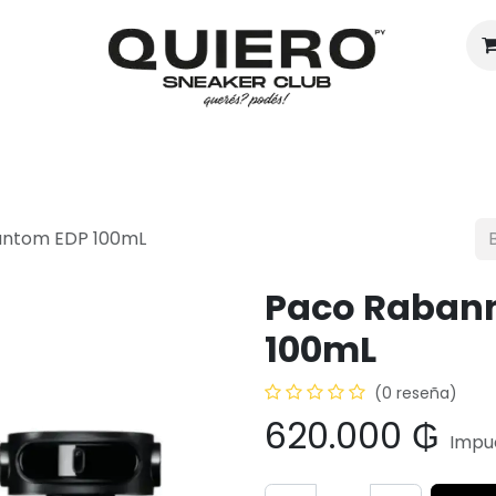
Hombres
Mujeres
Eventos
antom EDP 100mL
Paco Raban
100mL
(0 reseña)
620.000
₲
Impue