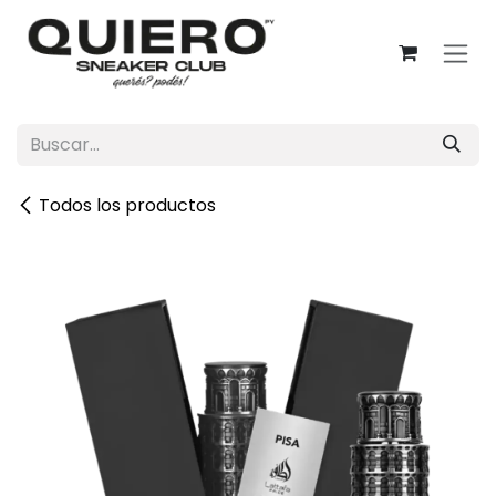
Ir al contenido
Todos los productos