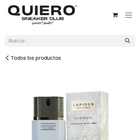
Ir al contenido
Todos los productos