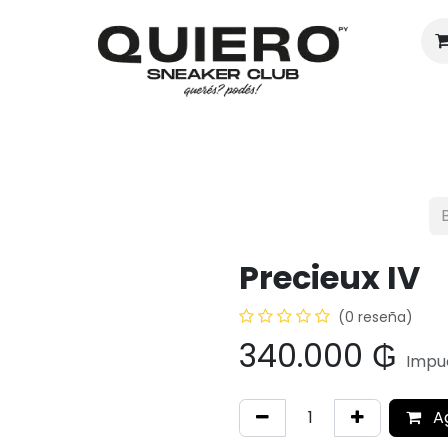
Hombres
Mujeres
Eventos
Precieux IV
(0 reseña)
340.000
₲
Impue
A