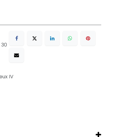
 30
eux IV