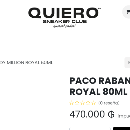
Hombres
Mujeres
Eventos
Y MILLION ROYAL 80ML
PACO RABAN
ROYAL 80ML
(0 reseña)
470.000
₲
Impue