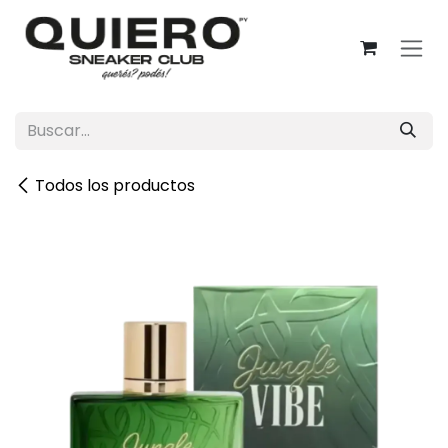
Ir al contenido
Todos los productos