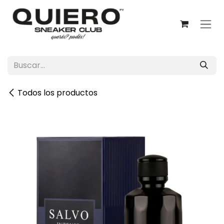
Ir al contenido
Todos los productos