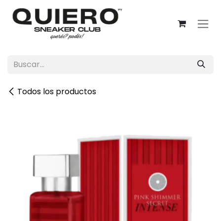
Ir al contenido
Todos los productos