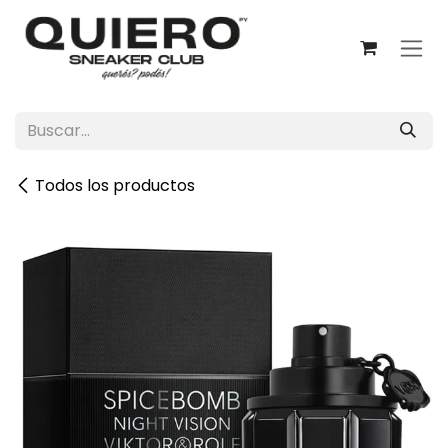
Ir al contenido
Todos los productos