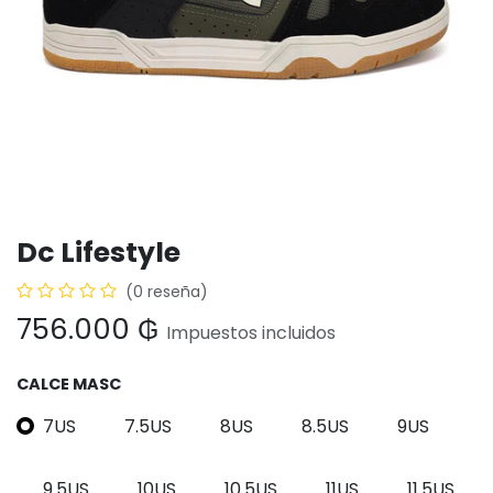
Dc Lifestyle
(0 reseña)
756.000
₲
Impuestos incluidos
CALCE MASC
7US
7.5US
8US
8.5US
9US
9.5US
10US
10.5US
11US
11.5US