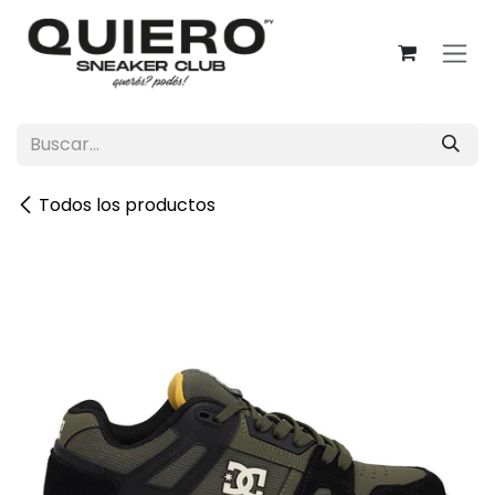
Ir al contenido
Todos los productos