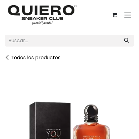
Ir al contenido
Todos los productos