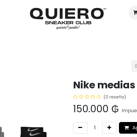
Hombres
Mujeres
Eventos
Nike medias
(0 reseña)
150.000
₲
Impues
A