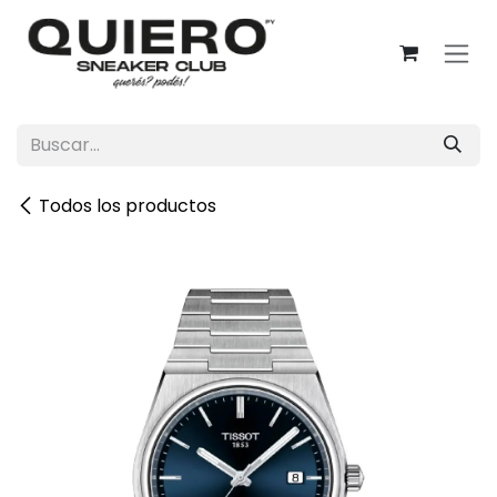
Ir al contenido
Todos los productos