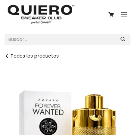
Ir al contenido
Todos los productos