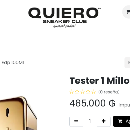
Hombres
Mujeres
Eventos
ir Edp 100Ml
Tester 1 Mill
(0 reseña)
485.000
₲
Impu
A