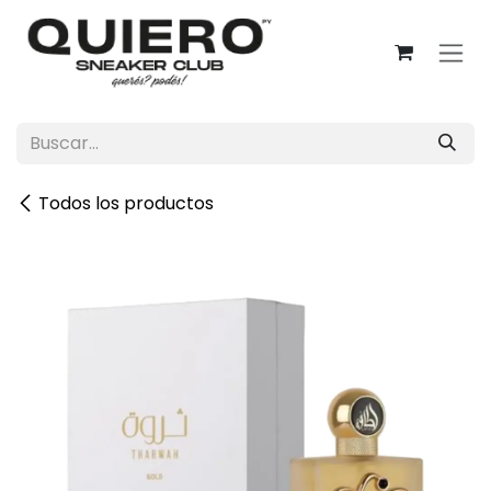
Ir al contenido
Todos los productos