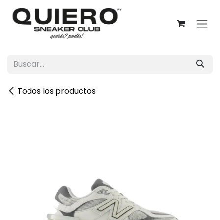
Ir al contenido
Todos los productos