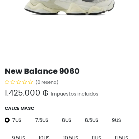
New Balance 9060
(0 reseña)
1.425.000
₲
Impuestos incluidos
CALCE MASC
7US
7.5US
8US
8.5US
9US
9.5US
10US
10.5US
11US
11.5US