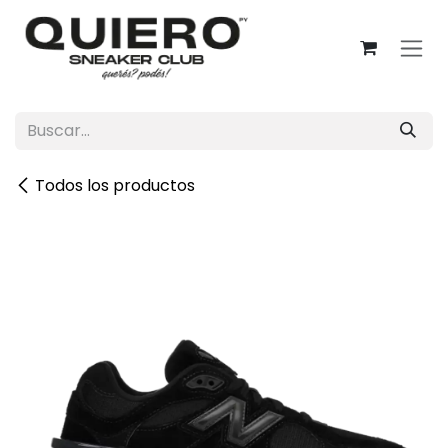
Ir al contenido
Todos los productos