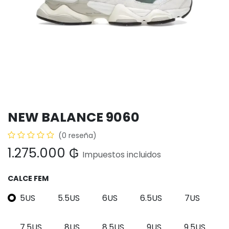
NEW BALANCE 9060
(0 reseña)
1.275.000
₲
Impuestos incluidos
CALCE FEM
5US
5.5US
6US
6.5US
7US
7.5US
8US
8.5US
9US
9.5US