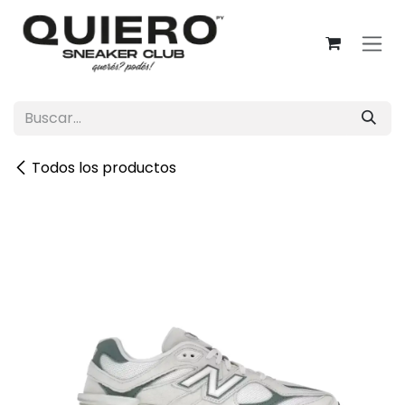
Ir al contenido
Todos los productos