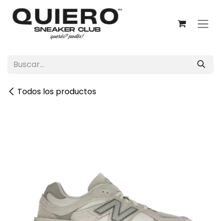
Ir al contenido
Todos los productos