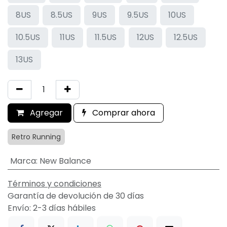
8US
8.5US
9US
9.5US
10US
10.5US
11US
11.5US
12US
12.5US
13US
Agregar
Comprar ahora
Retro Running
Marca
:
New Balance
Términos y condiciones
Garantía de devolución de 30 días
Envío: 2-3 días hábiles