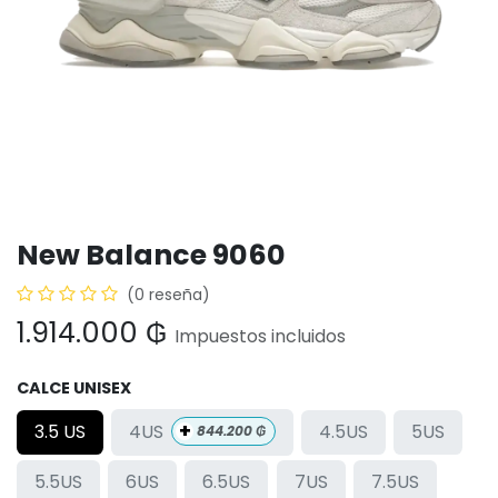
New Balance 9060
(0 reseña)
1.914.000
₲
Impuestos incluidos
CALCE UNISEX
+
4US
3.5 US
4.5US
5US
844.200
₲
5.5US
6US
6.5US
7US
7.5US