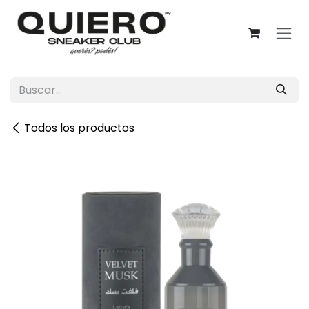
Ir al contenido
Todos los productos