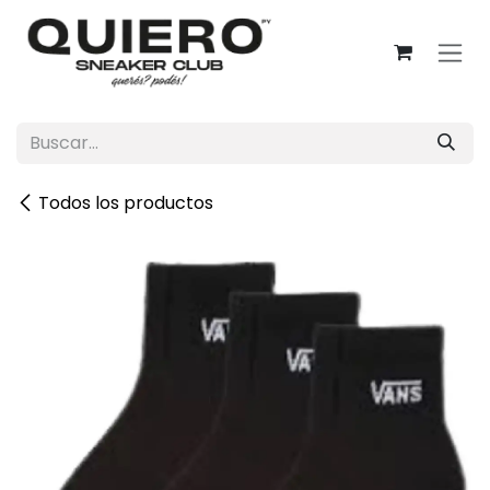
Ir al contenido
Todos los productos