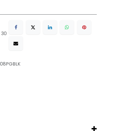
 30
08PGBLK