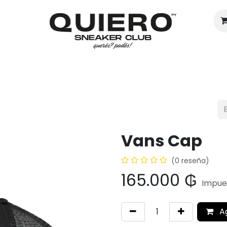
Hombres
Mujeres
Eventos
Vans Cap
(0 reseña)
165.000
₲
Impues
A