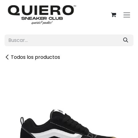
Ir al contenido
Todos los productos