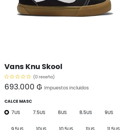
Vans Knu Skool
(0 reseña)
693.000
₲
Impuestos incluidos
CALCE MASC
7US
7.5US
8US
8.5US
9US
9.5US
10US
10.5US
11US
11.5US