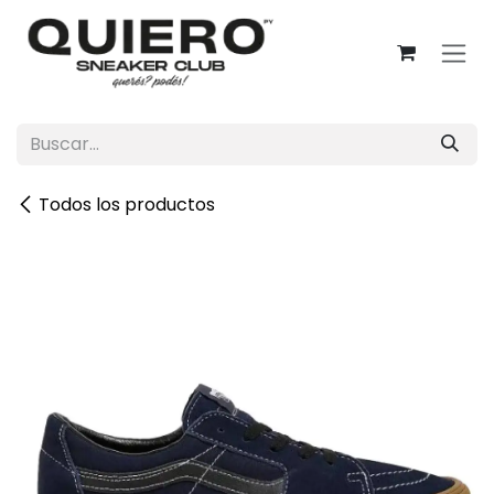
Ir al contenido
Todos los productos