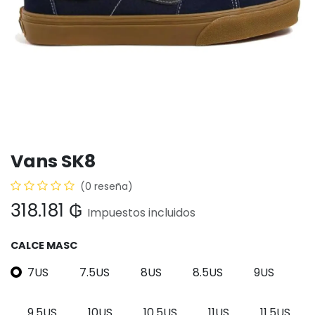
Vans SK8
(0 reseña)
318.181
₲
Impuestos incluidos
CALCE MASC
7US
7.5US
8US
8.5US
9US
9.5US
10US
10.5US
11US
11.5US